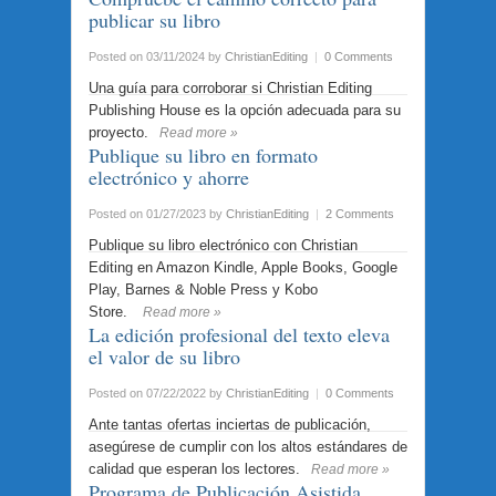
publicar su libro
Posted on 03/11/2024
by
ChristianEditing
|
0 Comments
Una guía para corroborar si Christian Editing
Publishing House es la opción adecuada para su
proyecto.
Read more »
Publique su libro en formato
electrónico y ahorre
Posted on 01/27/2023
by
ChristianEditing
|
2 Comments
Publique su libro electrónico con Christian
Editing en Amazon Kindle, Apple Books, Google
Play, Barnes & Noble Press y Kobo
Store.
Read more »
La edición profesional del texto eleva
el valor de su libro
Posted on 07/22/2022
by
ChristianEditing
|
0 Comments
Ante tantas ofertas inciertas de publicación,
asegúrese de cumplir con los altos estándares de
calidad que esperan los lectores.
Read more »
Programa de Publicación Asistida