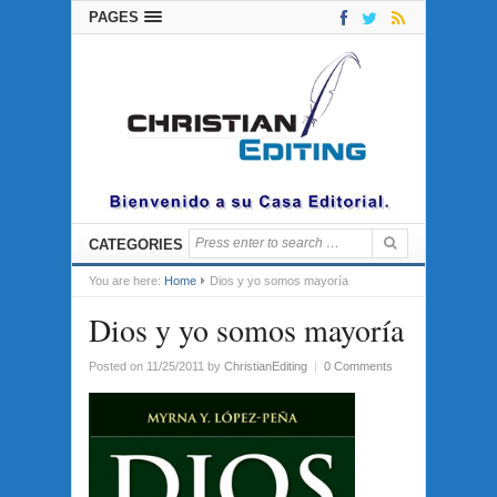
PAGES
CATEGORIES
You are here:
Home
Dios y yo somos mayoría
Dios y yo somos mayoría
Posted on 11/25/2011
by
ChristianEditing
|
0 Comments