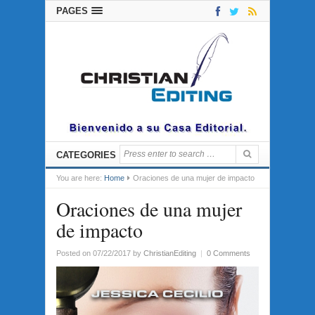
PAGES
CATEGORIES
You are here:
Home
Oraciones de una mujer de impacto
Oraciones de una mujer
de impacto
Posted on 07/22/2017
by
ChristianEditing
|
0 Comments