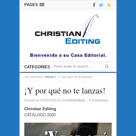
PAGES
CATEGORIES
You are here:
Home
¡Y por qué no te lanzas!
¡Y por qué no te lanzas!
Posted on 07/02/2020
by
ChristianEditing
|
0 Comments
Christian Editing
CATÁLOGO 2020