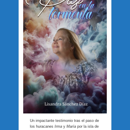
Un impactante testimonio tras el paso de
los huracanes
Irma
y
María
por la isla de