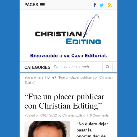
PAGES
CATEGORIES
You are here:
Home
“Fue un placer publicar con Christian
Editing”
“Fue un placer publicar
con Christian Editing”
Posted on 09/14/2012
by
ChristianEditing
|
0 Comments
“No quiero dejar
pasar la
oportunidad de