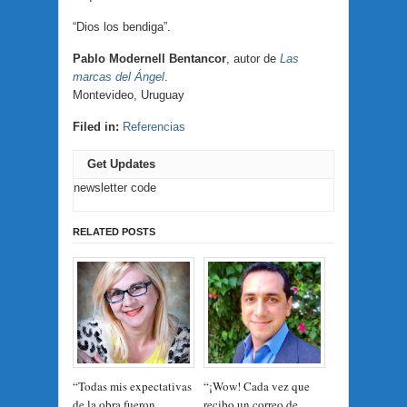
“Dios los bendiga”.
Pablo Modernell Bentancor
, autor de
Las
marcas del Ángel
.
Montevideo, Uruguay
Filed in:
Referencias
Get Updates
newsletter code
RELATED POSTS
“Todas mis expectativas
“¡Wow! Cada vez que
de la obra fueron
recibo un correo de