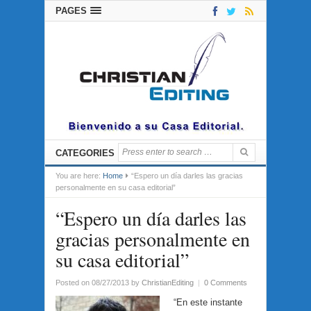
PAGES
CATEGORIES
You are here:
Home
“Espero un día darles las gracias
personalmente en su casa editorial”
“Espero un día darles las
gracias personalmente en
su casa editorial”
Posted on 08/27/2013
by
ChristianEditing
|
0 Comments
“En este instante