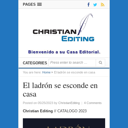
PAGES
CATEGORIES
You are here:
Home
El ladrón se esconde en casa
El ladrón se esconde en
casa
Posted on 05/25/2023
by
ChristianEditing
|
4 Comments
Christian Editing
// CATALOGO 2023