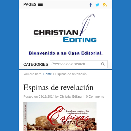
PAGES
CATEGORIES
You are here:
Home
Espinas de revelación
Espinas de revelación
Posted on 03/19/2014
by
ChristianEditing
|
0 Comments