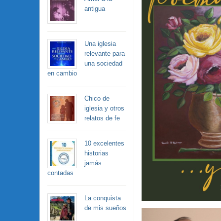
antigua
Una iglesia
relevante para
una sociedad
en cambio
Chico de
iglesia y otros
relatos de fe
10 excelentes
historias
jamás
contadas
La conquista
de mis sueños