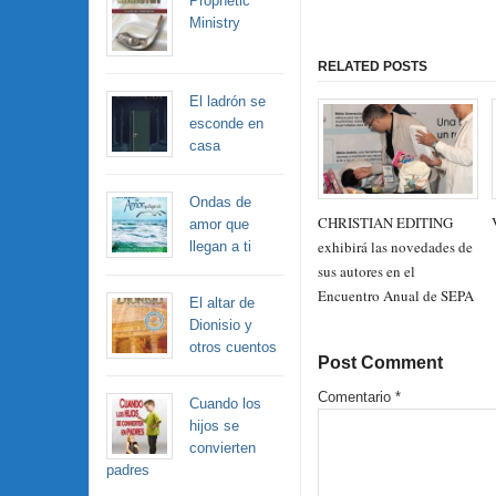
Prophetic
Ministry
RELATED POSTS
El ladrón se
esconde en
casa
Ondas de
CHRISTIAN EDITING
amor que
exhibirá las novedades de
llegan a ti
sus autores en el
Encuentro Anual de SEPA
El altar de
Dionisio y
otros cuentos
Post Comment
Comentario
*
Cuando los
hijos se
convierten
padres