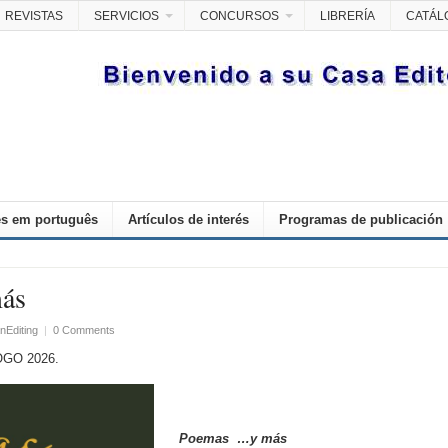
REVISTAS
SERVICIOS
CONCURSOS
LIBRERÍA
CATÁL
s em português
Artículos de interés
Programas de publicación
ás
nEditing
|
0 Comments
OGO 2026.
Poemas …y más