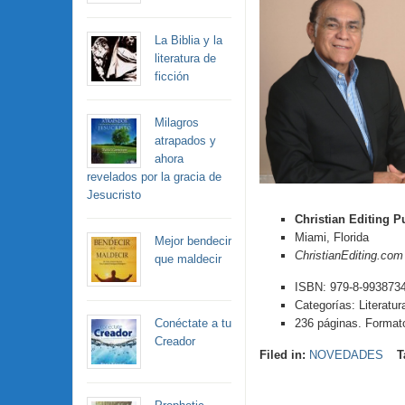
La Biblia y la
literatura de
ficción
Milagros
atrapados y
ahora
revelados por la gracia de
Jesucristo
Christian Editing 
Miami, Florida
Mejor bendecir
ChristianEditing.com
que maldecir
ISBN: 979-8-9938734
Categorías: Literatur
236 páginas. Formato
Conéctate a tu
Creador
Filed in:
NOVEDADES
T