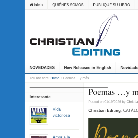
Inicio
QUIÉNES SOMOS
PUBLIQUE SU LIBRO
NOVEDADES
New Releases in English
Novidade
You are here:
Home
Poemas …y más
———————————————————–
Poemas …y m
Interesante
Posted on 01/19/2026
by
Christia
Vida
Christian Editing
. CATÁL
victoriosa
Amor a la