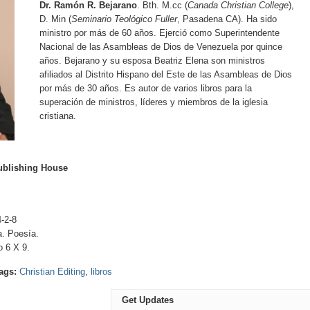
Dr. Ramón R. Bejarano
. Bth. M.cc (
Canada Christian College
),
D. Min (
Seminario Teológico Fuller
, Pasadena CA). Ha sido
ministro por más de 60 años. Ejerció como Superintendente
Nacional de las Asambleas de Dios de Venezuela por quince
años. Bejarano y su esposa Beatriz Elena son ministros
afiliados al Distrito Hispano del Este de las Asambleas de Dios
por más de 30 años. Es autor de varios libros para la
superación de ministros, líderes y miembros de la iglesia
cristiana.
Publishing House
-2-8
a. Poesía.
 6 X 9.
ags:
Christian Editing
,
libros
Get Updates