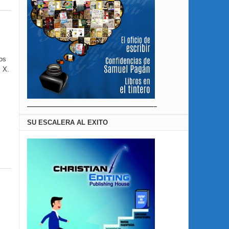
os
s X.
———————————————————–
SU ESCALERA AL EXITO