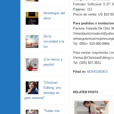
Formato: Softcover, 5.37” X
Páginas: 112
Monólogos del
Precio de venta: US $10.95
alma
Para pedidos o invitacione
Pastora Yolanda De Ortiz M
Yolandaortizmodesti@yaho
De la
reinasguerrerasmujeresun
oscuridad a la
Tel. 0001+ 615-900-9966
luz
Para ventas mayoristas co
Ventas@ChristianEditing.c
¡Con fervor y
Tel. (305) 807-3811
pasión!
Filed in:
NOVEDADES
“Christian
Editing, ¡los
RELATED POSTS
bendigo en
gran manera!”
“Todas mis