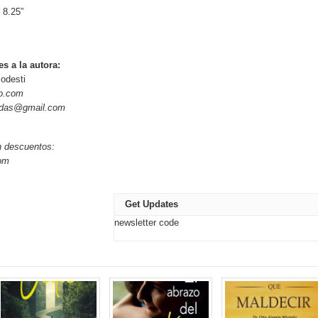
 8.25”
s a la autora:
odesti
o.com
gidas@gmail.com
n descuentos:
om
Get Updates
newsletter code