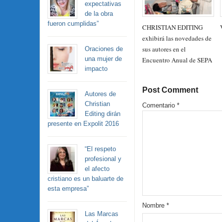
expectativas
de la obra
fueron cumplidas”
CHRISTIAN EDITING
exhibirá las novedades de
sus autores en el
Oraciones de
una mujer de
Encuentro Anual de SEPA
impacto
Post Comment
Autores de
Christian
Comentario
*
Editing dirán
presente en Expolit 2016
“El respeto
profesional y
el afecto
cristiano es un baluarte de
esta empresa”
Nombre
*
Las Marcas