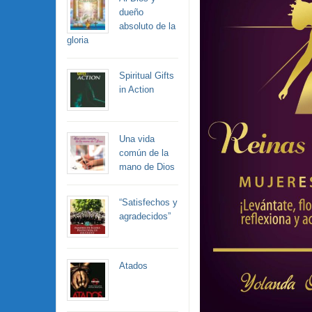
dueño
absoluto de la
gloria
Spiritual Gifts
in Action
Una vida
común de la
mano de Dios
“Satisfechos y
agradecidos”
Atados