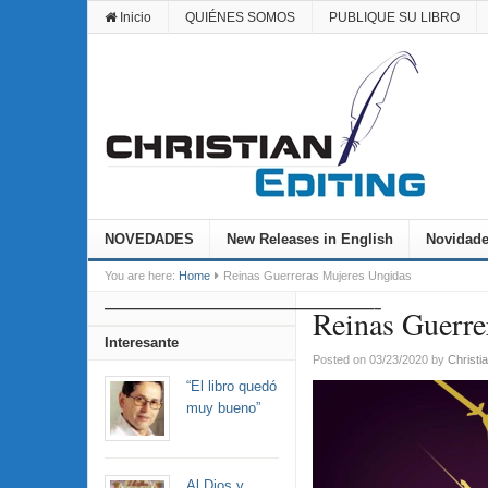
Inicio
QUIÉNES SOMOS
PUBLIQUE SU LIBRO
NOVEDADES
New Releases in English
Novidade
You are here:
Home
Reinas Guerreras Mujeres Ungidas
———————————————————–
Reinas Guerre
Interesante
Posted on 03/23/2020
by
Christia
“El libro quedó
muy bueno”
Al Dios y