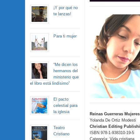
¡Y por qué no
te lanzas!
Para ti mujer
“Me dicen los
hermanos del
ministerio que
el libro está lindísimo”
El pacto
celestial para
la iglesia
Reinas Guerreras Mujeres
Yolanda De Ortiz Modesti
Christian Editing Publis
Teatro
ISBN 978-1-938310-19-5
Cristiano
Categoría: Vida cristiana