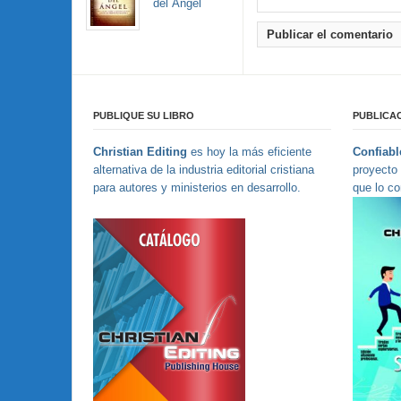
del Ángel
PUBLIQUE SU LIBRO
PUBLICAC
Christian Editing
es hoy la más eficiente
Confiable
alternativa de la industria editorial cristiana
proyecto 
para autores y ministerios en desarrollo.
que lo co