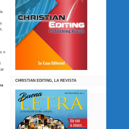
la
us
s,
as o
l
tar
CHRISTIAN EDITING, LA REVISTA
ha