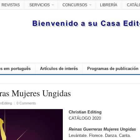
REVISTAS
SERVICIOS
CONCURSOS
LIBRERÍA
CATÁL
s em português
Artículos de interés
Programas de publicación
ras Mujeres Ungidas
nEditing
|
0 Comments
Christian Editing
CATÁLOGO 2020
Reinas Guerreras Mujeres Ungidas
Levántate. Florece. Danza. Canta.