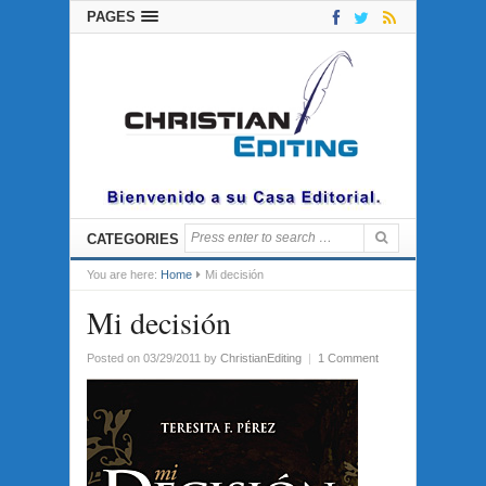
PAGES
CATEGORIES
You are here:
Home
Mi decisión
Mi decisión
Posted on 03/29/2011
by
ChristianEditing
|
1 Comment