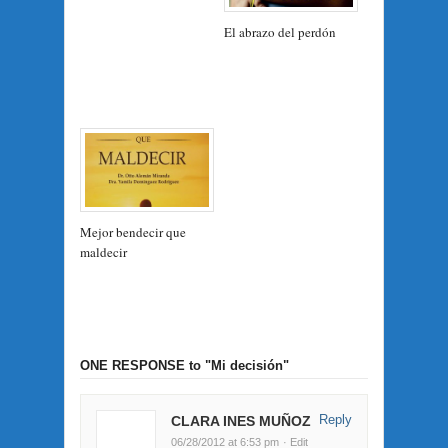
El abrazo del perdón
Mejor bendecir que
maldecir
ONE RESPONSE
to "Mi decisión"
Reply
CLARA INES MUÑOZ
06/28/2012 at 6:53 pm
· Edit