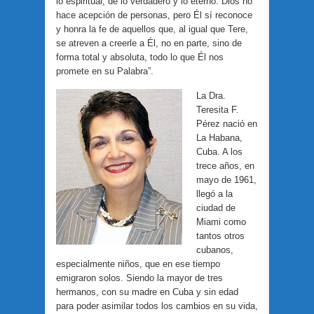
lo espiritual, de lo verdadero y lo eterno. Dios no
hace acepción de personas, pero Él sí reconoce
y honra la fe de aquellos que, al igual que Tere,
se atreven a creerle a Él, no en parte, sino de
forma total y absoluta, todo lo que Él nos
promete en su Palabra”.
La Dra.
Teresita F.
Pérez nació en
La Habana,
Cuba. A los
trece años, en
mayo de 1961,
llegó a la
ciudad de
Miami como
tantos otros
cubanos,
especialmente niños, que en ese tiempo
emigraron solos. Siendo la mayor de tres
hermanos, con su madre en Cuba y sin edad
para poder asimilar todos los cambios en su vida,